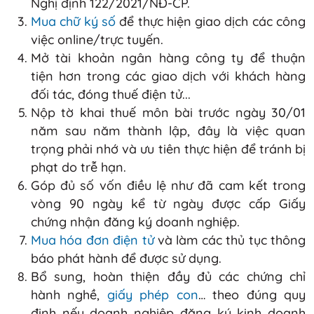
Nghị định 122/2021/NĐ-CP.
Mua chữ ký số
để thực hiện giao dịch các công
việc online/trực tuyến.
Mở tài khoản ngân hàng công ty để thuận
tiện hơn trong các giao dịch với khách hàng
đối tác, đóng thuế điện tử...
Nộp tờ khai thuế môn bài trước ngày 30/01
năm sau năm thành lập, đây là việc quan
trọng phải nhớ và ưu tiên thực hiện để tránh bị
phạt do trễ hạn.
Góp đủ số vốn điều lệ như đã cam kết trong
vòng 90 ngày kể từ ngày được cấp Giấy
chứng nhận đăng ký doanh nghiệp.
Mua hóa đơn điện tử
và làm các thủ tục thông
báo phát hành để được sử dụng.
Bổ sung, hoàn thiện đầy đủ các chứng chỉ
hành nghề,
giấy phép con
… theo đúng quy
định nếu doanh nghiệp đăng ký kinh doanh