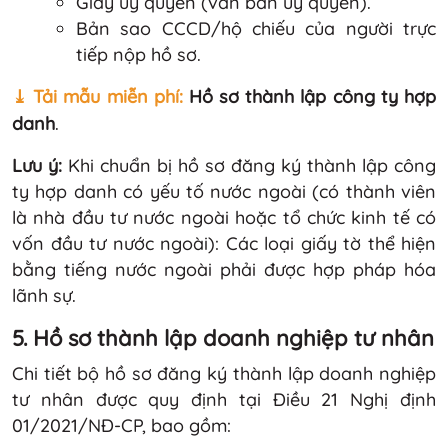
Giấy ủy quyền (văn bản ủy quyền).
Bản sao CCCD/hộ chiếu của người trực
tiếp nộp hồ sơ.
⤓ Tải mẫu miễn phí:
Hồ sơ thành lập công ty hợp
danh
.
Lưu ý:
Khi chuẩn bị hồ sơ đăng ký thành lập công
ty hợp danh có yếu tố nước ngoài (có thành viên
là nhà đầu tư nước ngoài hoặc tổ chức kinh tế có
vốn đầu tư nước ngoài): Các loại giấy tờ thể hiện
bằng tiếng nước ngoài phải được hợp pháp hóa
lãnh sự.
5. Hồ sơ thành lập doanh nghiệp tư nhân
Chi tiết bộ hồ sơ đăng ký thành lập doanh nghiệp
tư nhân được quy định tại Điều 21 Nghị định
01/2021/NĐ-CP, bao gồm: