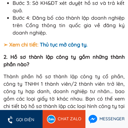
Bước 3: Sở KH&ĐT xét duyệt hồ sơ và trả kết
quả.
Bước 4: Đăng bố cáo thành lập doanh nghiệp
trên Cổng thông tin quốc gia về đăng ký
doanh nghiệp.
➣ Xem chi tiết:
Thủ tục mở công ty.
2. Hồ sơ thành lập công ty gồm những thành
phần nào?
Thành phần hồ sơ thành lập công ty cổ phần,
công ty TNHH 1 thành viên/2 thành viên trở lên,
công ty hợp danh, doanh nghiệp tư nhân… bao
gồm các loại giấy tờ khác nhau. Bạn có thể xem
chi tiết bộ hồ sơ thành lập các loại hình công ty tại
đây:
CHAT ZALO
MESSENGER
GỌI ĐIỆN
➣ Xem chi tiết:
Hồ sơ đăng ký thành lập công ty -