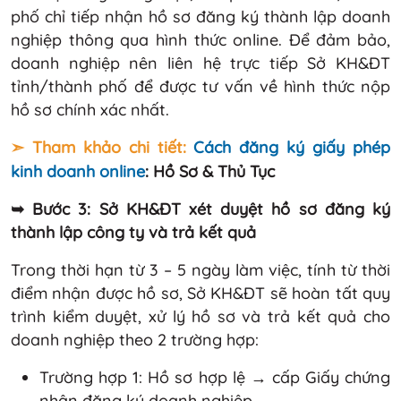
phố chỉ tiếp nhận hồ sơ đăng ký thành lập doanh
nghiệp thông qua hình thức online. Để đảm bảo,
doanh nghiệp nên liên hệ trực tiếp Sở KH&ĐT
tỉnh/thành phố để được tư vấn về hình thức nộp
hồ sơ chính xác nhất.
➣ Tham khảo chi tiết:
Cách đăng ký giấy phép
kinh doanh online
: Hồ Sơ & Thủ Tục
➥ Bước 3: Sở KH&ĐT xét duyệt hồ sơ đăng ký
thành lập công ty và trả kết quả
Trong thời hạn từ 3 – 5 ngày làm việc, tính từ thời
điểm nhận được hồ sơ, Sở KH&ĐT sẽ hoàn tất quy
trình kiểm duyệt, xử lý hồ sơ và trả kết quả cho
doanh nghiệp theo 2 trường hợp:
Trường hợp 1: Hồ sơ hợp lệ → cấp Giấy chứng
nhận đăng ký doanh nghiệp.