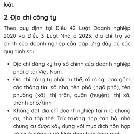
luật.
2. Địa chỉ công ty
Theo quy định tại Điều 42 Luật Doanh nghiệp
2020 và Điều 3 Luật Nhà ở 2023, địa chỉ trụ sở
chính của doanh nghiệp cần đáp ứng đầy đủ các
quy định sau:
Địa chỉ đăng ký trụ sở chính của doanh nghiệp
phải ở tại Việt Nam.
Địa chỉ công ty phải cụ thể, rõ ràng, bao gồm
các thông tin: số nhà, tên phố (ngõ phố), tên
phường (xã), thị trấn, quận (huyện), thị xã,
thành phố/tỉnh.
Không đặt địa chỉ doanh nghiệp tại nhà chung
cư, nhà tập thể. Trừ trường hợp căn hộ, nhà
chung cư được xây dựng với mục đích hỗn hợp
có chức năng ở và kinh doanh thương mại.