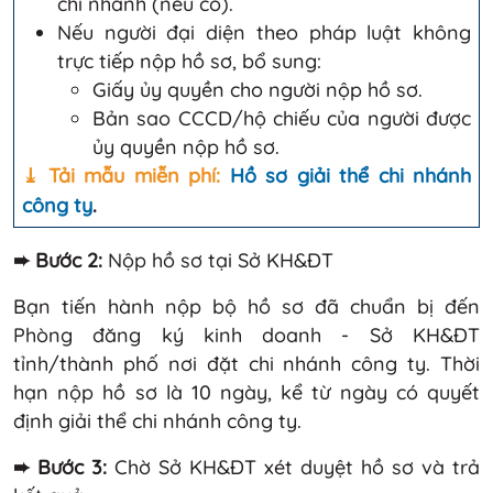
chi nhánh (nếu có).
Nếu người đại diện theo pháp luật không
trực tiếp nộp hồ sơ, bổ sung:
Giấy ủy quyền cho người nộp hồ sơ.
Bản sao CCCD/hộ chiếu của người được
ủy quyền nộp hồ sơ.
⤓ Tải mẫu miễn phí:
Hồ sơ giải thể chi nhánh
công ty
.
➨ Bước 2:
Nộp hồ sơ tại Sở KH&ĐT
Bạn tiến hành nộp bộ hồ sơ đã chuẩn bị đến
Phòng đăng ký kinh doanh - Sở KH&ĐT
tỉnh/thành phố nơi đặt chi nhánh công ty. Thời
hạn nộp hồ sơ là 10 ngày, kể từ ngày có quyết
định giải thể chi nhánh công ty.
➨ Bước 3:
Chờ Sở KH&ĐT xét duyệt hồ sơ và trả