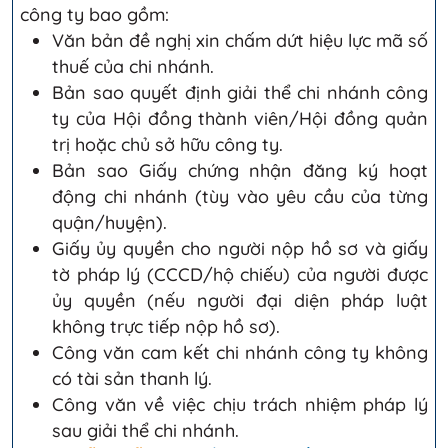
công ty bao gồm:
Văn bản đề nghị xin chấm dứt hiệu lực mã số
thuế của chi nhánh.
Bản sao quyết định giải thể chi nhánh công
ty của Hội đồng thành viên/Hội đồng quản
trị hoặc chủ sở hữu công ty.
Bản sao Giấy chứng nhận đăng ký hoạt
động chi nhánh (tùy vào yêu cầu của từng
quận/huyện).
Giấy ủy quyền cho người nộp hồ sơ và giấy
tờ pháp lý (CCCD/hộ chiếu) của người được
ủy quyền (nếu người đại diện pháp luật
không trực tiếp nộp hồ sơ).
Công văn cam kết chi nhánh công ty không
có tài sản thanh lý.
Công văn về việc chịu trách nhiệm pháp lý
sau giải thể chi nhánh.