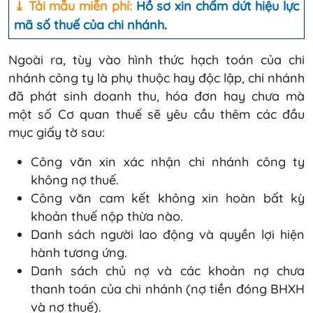
⤓ Tải mẫu miễn phí:
Hồ sơ xin chấm dứt hiệu lực
mã số thuế của chi nhánh
.
Ngoài ra, tùy vào hình thức hạch toán của chi
nhánh công ty là phụ thuộc hay độc lập, chi nhánh
đã phát sinh doanh thu, hóa đơn hay chưa mà
một số Cơ quan thuế sẽ yêu cầu thêm các đầu
mục giấy tờ sau:
Công văn xin xác nhận chi nhánh công ty
không nợ thuế.
Công văn cam kết không xin hoàn bất kỳ
khoản thuế nộp thừa nào.
Danh sách người lao động và quyền lợi hiện
hành tương ứng.
Danh sách chủ nợ và các khoản nợ chưa
thanh toán của chi nhánh (nợ tiền đóng BHXH
và nợ thuế).