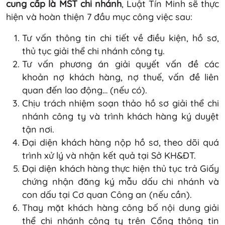
cung cấp là MST chi nhánh
, Luật Tín Minh sẽ thực
hiện và hoàn thiện 7 đầu mục công việc sau:
Tư vấn thông tin chi tiết về điều kiện, hồ sơ,
thủ tục giải thể chi nhánh công ty.
Tư vấn phương án giải quyết vấn đề các
khoản nợ khách hàng, nợ thuế, vấn đề liên
quan đến lao động… (nếu có).
Chịu trách nhiệm soạn thảo hồ sơ giải thể chi
nhánh công ty và trình khách hàng ký duyệt
tận nơi.
Đại diện khách hàng nộp hồ sơ, theo dõi quá
trình xử lý và nhận kết quả tại Sở KH&ĐT.
Đại diện khách hàng thực hiện thủ tục trả Giấy
chứng nhận đăng ký mẫu dấu chi nhánh và
con dấu tại Cơ quan Công an (nếu cần).
Thay mặt khách hàng công bố nội dung giải
thể chi nhánh công ty trên Cổng thông tin