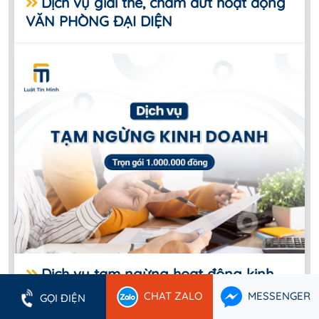
Dịch vụ giải thể, chấm dứt hoạt động
VĂN PHÒNG ĐẠI DIỆN
Dịch vụ tạm ngừng hoạt động kinh
doanh trọn gói 1.000.000đ
CHAT ZALO
MESSENGER
GỌI ĐIỆN