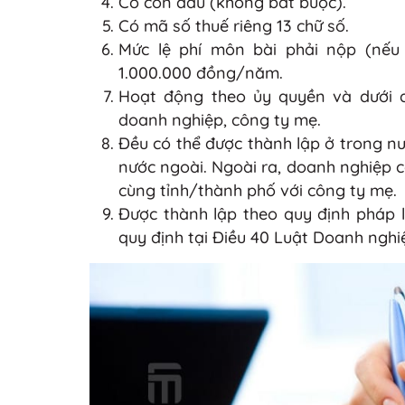
Có con dấu (không bắt buộc).
Có mã số thuế riêng 13 chữ số.
Mức lệ phí môn bài phải nộp (nếu 
1.000.000 đồng/năm.
Hoạt động theo ủy quyền và dưới 
doanh nghiệp, công ty mẹ.
Đều có thể được thành lập ở trong nư
nước ngoài. Ngoài ra, doanh nghiệp c
cùng tỉnh/thành phố với công ty mẹ.
Được thành lập theo quy định pháp 
quy định tại Điều 40 Luật Doanh nghi