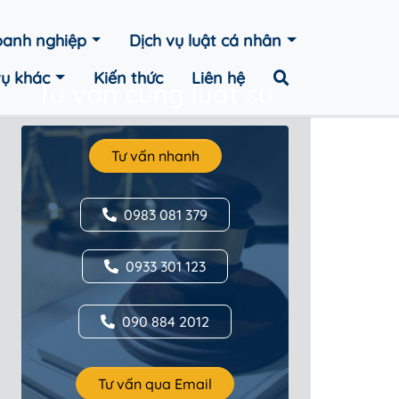
doanh nghiệp
Dịch vụ luật cá nhân
vụ khác
Kiến thức
Liên hệ
Tư vấn cùng luật sư
Tư vấn nhanh
0983 081 379
0933 301 123
090 884 2012
Tư vấn qua Email