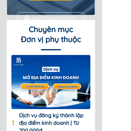
cskh@luattinminh.vn
Chuyên mục
Đơn vị phụ thuộc
Dịch vụ đăng ký thành lập
địa điểm kinh doanh | Từ
700.000đ