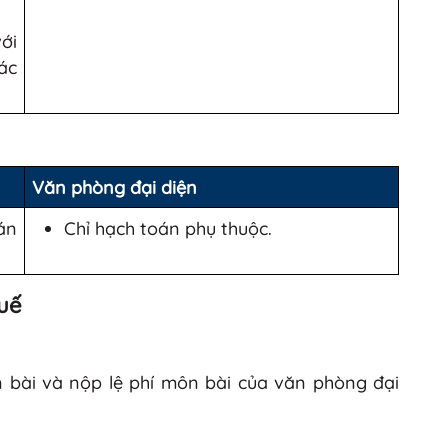
ới
ác
Văn phòng đại diện
án
Chỉ hạch toán phụ thuộc.
huế
ôn bài và nộp lệ phí môn bài của văn phòng đại