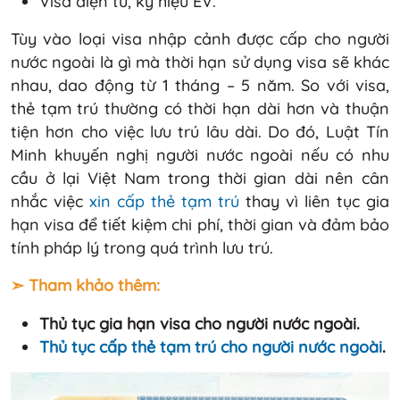
Visa điện tử, ký hiệu EV.
Tùy vào loại visa nhập cảnh được cấp cho người
nước ngoài là gì mà thời hạn sử dụng visa sẽ khác
nhau, dao động từ 1 tháng – 5 năm. So với visa,
thẻ tạm trú thường có thời hạn dài hơn và thuận
tiện hơn cho việc lưu trú lâu dài. Do đó, Luật Tín
Minh khuyến nghị người nước ngoài nếu có nhu
cầu ở lại Việt Nam trong thời gian dài nên cân
nhắc việc
xin cấp thẻ tạm trú
thay vì liên tục gia
hạn visa để tiết kiệm chi phí, thời gian và đảm bảo
tính pháp lý trong quá trình lưu trú.
➣ Tham khảo thêm:
Thủ tục gia hạn visa cho người nước ngoài.
Thủ tục cấp thẻ tạm trú cho người nước ngoài
.