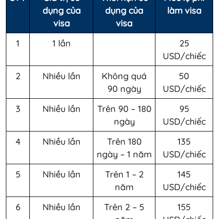
dụng của
dụng của
làm visa
visa
visa
1
1 lần
25
USD/chiếc
2
Nhiều lần
Không quá
50
90 ngày
USD/chiếc
3
Nhiều lần
Trên 90 – 180
95
ngày
USD/chiếc
4
Nhiều lần
Trên 180
135
ngày – 1 năm
USD/chiếc
5
Nhiều lần
Trên 1 – 2
145
năm
USD/chiếc
6
Nhiều lần
Trên 2 – 5
155