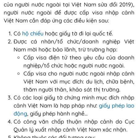
của người nước ngoài tại Việt Nam sửa đổi 2019),
người nước ngoài để được cấp visa nhập cảnh
Việt Nam cần đáp ứng các điều kiện sau:
Có
hộ chiếu
hoặc giấy tờ đi lại quốc tế.
Được cá nhân/tổ chức/doanh nghiệp Việt
Nam mời hoặc bảo lãnh, trừ trường hợp:
Cấp visa điện tử theo yêu cầu của doanh
nghiệp/tổ chức hoặc người nước ngoài.
Cấp visa cho người nước ngoài nhập cảnh
Việt Nam với mục đích: du lịch, chữa bệnh,
thăm người thân, khảo sát thị trường.
Có các loại giấy tờ chứng minh mục đích nhập
cảnh Việt Nam là hợp pháp như:
giấy phép lao
động
, giấy phép hành nghề…
Có công văn chấp thuận nhập cảnh do Cục
Quản lý xuất nhập cảnh Việt Nam xác nhận.
Không thuộc các đối tượng sau: