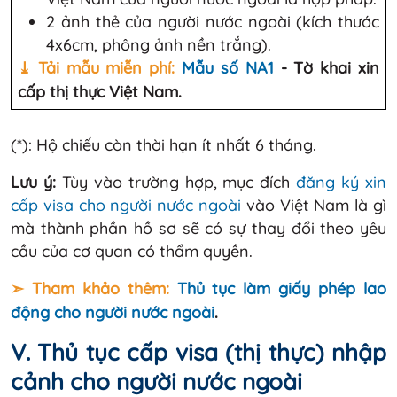
2 ảnh thẻ của người nước ngoài (kích thước
4x6cm, phông ảnh nền trắng).
⤓ Tải mẫu miễn phí:
Mẫu số NA1
- Tờ khai xin
cấp thị thực Việt Nam.
(*): Hộ chiếu còn thời hạn ít nhất 6 tháng.
Lưu ý:
Tùy vào trường hợp, mục đích
đăng ký xin
cấp visa cho người nước ngoài
vào Việt Nam là gì
mà thành phần hồ sơ sẽ có sự thay đổi theo yêu
cầu của cơ quan có thẩm quyền.
➣ Tham khảo thêm:
Thủ tục làm giấy phép lao
động cho người nước ngoài
.
V. Thủ tục cấp visa (thị thực) nhập
cảnh cho người nước ngoài