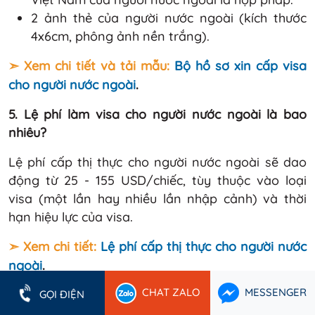
2 ảnh thẻ của người nước ngoài (kích thước
4x6cm, phông ảnh nền trắng).
➣ Xem chi tiết và tải mẫu:
Bộ hồ sơ xin cấp visa
cho người nước ngoài
.
5. Lệ phí làm visa cho người nước ngoài là bao
nhiêu?
Lệ phí cấp thị thực cho người nước ngoài sẽ dao
động từ 25 - 155 USD/chiếc, tùy thuộc vào loại
visa (một lần hay nhiều lần nhập cảnh) và thời
hạn hiệu lực của visa.
➣ Xem chi tiết:
Lệ phí cấp thị thực cho người nước
ngoài
.
CHAT ZALO
MESSENGER
6. Phí dịch vụ làm visa cho người nước ngoài tại
GỌI ĐIỆN
Luật Tín Minh là bao nhiêu?