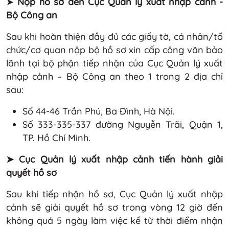
➤
Nộp hồ sơ đến Cục Quản lý xuất nhập cảnh -
Bộ Công an
Sau khi hoàn thiện đầy đủ các giấy tờ, cá nhân/tổ
chức/cơ quan nộp bộ hồ sơ xin cấp công văn bảo
lãnh tại bộ phận tiếp nhận của Cục Quản lý xuất
nhập cảnh – Bộ Công an theo 1 trong 2 địa chỉ
sau:
Số 44-46 Trần Phú, Ba Đình, Hà Nội.
Số 333-335-337 đường Nguyễn Trãi, Quận 1,
TP. Hồ Chí Minh.
➤ Cục Quản lý xuất nhập cảnh tiến hành giải
quyết hồ sơ
Sau khi tiếp nhận hồ sơ, Cục Quản lý xuất nhập
cảnh sẽ giải quyết hồ sơ trong vòng 12 giờ đến
không quá 5 ngày làm việc kể từ thời điểm nhận