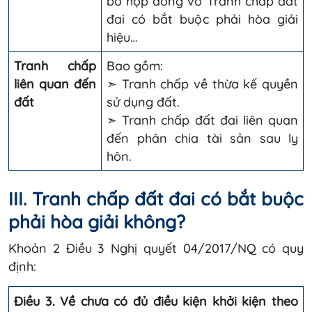
bố hợp đồng vô Tranh chấp đất
đai có bắt buộc phải hòa giải
hiệu…
Tranh chấp
Bao gồm:
liên quan đến
➣ Tranh chấp về thừa kế quyền
đất
sử dụng đất.
➣ Tranh chấp đất đai liên quan
đến phân chia tài sản sau ly
hôn.
III. Tranh chấp đất đai có bắt buộc
phải hòa giải không?
Khoản 2 Điều 3 Nghị quyết 04/2017/NQ có quy
định:
Điều 3. Về chưa có đủ điều kiện khởi kiện theo