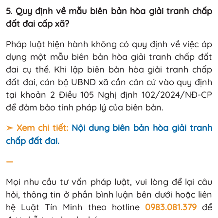
5. Quy định về mẫu biên bản hòa giải tranh chấp
đất đai cấp xã?
Pháp luật hiện hành không có quy định về việc áp
dụng một mẫu biên bản hòa giải tranh chấp đất
đai cụ thể. Khi lập biên bản hòa giải tranh chấp
đất đai, cán bộ UBND xã cần căn cứ vào quy định
tại khoản 2 Điều 105 Nghị định 102/2024/NĐ-CP
để đảm bảo tính pháp lý của biên bản.
➣ Xem chi tiết:
Nội dung biên bản hòa giải tranh
chấp đất đai.
—
Mọi nhu cầu tư vấn pháp luật, vui lòng để lại câu
hỏi, thông tin ở phần bình luận bên dưới hoặc liên
hệ Luật Tín Minh theo hotline
0983.081.379
để