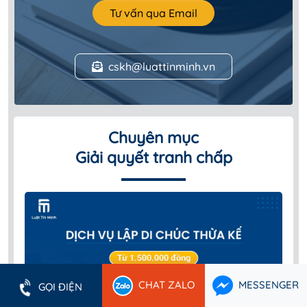
Tư vấn qua Email
cskh@luattinminh.vn
Chuyên mục
Giải quyết tranh chấp
CHAT ZALO
MESSENGER
GỌI ĐIỆN